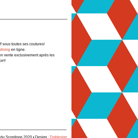
!
sous toutes ses coutures!
dising
en ligne.
en vente exclusivement après les
ir!!
u Scopitone 2020 • Design :
Dotdesign