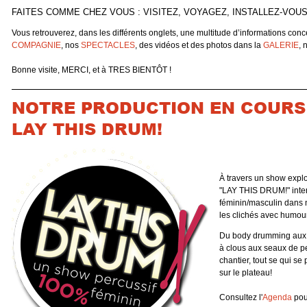
FAITES COMME CHEZ VOUS : VISITEZ, VOYAGEZ, INSTALLEZ-VOUS
Vous retrouverez, dans les différents onglets, une multitude d’informations c
COMPAGNIE
, nos
SPECTACLES
, des vidéos et des photos dans la
GALERIE
, 
Bonne visite, MERCI, et à TRES BIENTÔT !
NOTRE PRODUCTION EN COURS 
LAY THIS DRUM!
À travers un show explo
"LAY THIS DRUM!" inter
féminin/masculin dans 
les clichés avec humour
Du body drumming aux b
à clous aux seaux de pe
chantier, tout se qui se 
sur le plateau!
Consultez l'
Agenda
pour