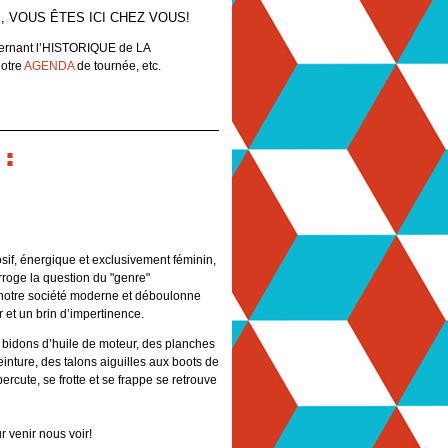
, VOUS ÊTES ICI CHEZ VOUS!
oncernant l’HISTORIQUE de LA
notre
AGENDA
de tournée, etc.
:
sif, énergique et exclusivement féminin,
roge la question du "genre"
notre société moderne et déboulonne
 et un brin d’impertinence.
idons d’huile de moteur, des planches
inture, des talons aiguilles aux boots de
percute, se frotte et se frappe se retrouve
 venir nous voir!