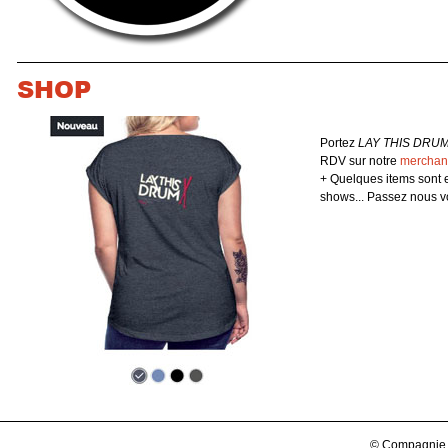
SHOP
Portez
LAY THIS DRUM
RDV sur notre
merchan
+ Quelques items sont 
shows... Passez nous vo
© Compagnie d